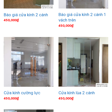
Báo giá cửa kính 2 cánh 1
Báo giá cửa kính 2 cánh
vách trên
450,000
₫
450,000
₫
Cửa kính cường lực
Cửa kính lùa 2 cánh
450,000
₫
450,000
₫