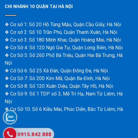
CHI NHÁNH 10 QUẬN TẠI HÀ NỘI
❖ Cơ sở 1: Số 20 Hồ Tùng Mậu, Quận Cầu Giấy, Hà Nội
❖ Cơ sở 2: Số 10 Trần Phú, Quận Thanh Xuân, Hà Nội
❖ Cơ sở 3: Số 180 Minh Khai, Quận Hoàng Mai, Hà Nội
❖ Cơ Sở 4: Số 120 Ngô Gia Tự, Quận Long Biên, Hà Nội
❖ Cơ Sở 5: Số 260 Phố Bà Triệu, Quận Hai Bà Trưng, Hà
Nội
❖ Cở Sở 6: Số 25 Xã Đàn, Quận Đống Đa, Hà Nội
❖ Cơ Sở 7: Sô 200 Kim Mã, Quận Ba Đình, Hà Nội
❖ Cơ Sở 8: Số 120 Xuân Diệu, Quận Tây Hồ, Hà Nội
❖ Cơ Sở 9: Số 1 TDP số 3, Mễ Trì Hạ, Nam Từ Liêm, Hà
Nội
❖ Cơ Sở 10: Số 6 Kiều Mai, Phúc Diễn, Bắc Từ Liêm, Hà
Nội
0915.842.888