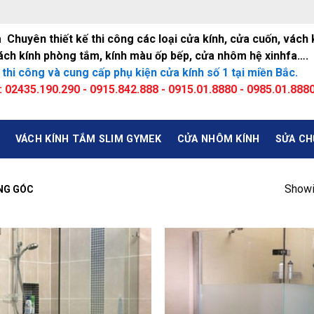
huyên thiết kế thi công các loại cửa kính, cửa cuốn, vách
Vách kính phòng tắm, kính màu ốp bếp, cửa nhôm hệ xinhfa….
 thi công và cung cấp phụ kiện cửa kính số 1 tại miền Bắc.
:
02435.190.290 - 0915.842.888 - 0915.01.8880 - 0985.01.888
VÁCH KÍNH TẮM SLIM GYMEK
CỬA NHÔM KÍNH
SỬA CH
Showin
NG GÓC