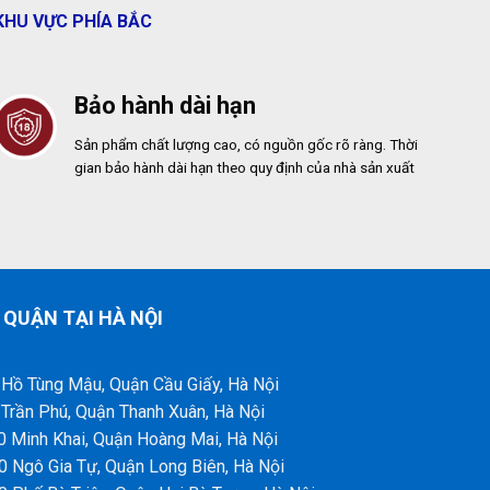
KHU VỰC PHÍA BẮC
Bảo hành dài hạn
Sản phẩm chất lượng cao, có nguồn gốc rõ ràng. Thời
gian bảo hành dài hạn theo quy định của nhà sản xuất
 QUẬN TẠI HÀ NỘI
 Hồ Tùng Mậu, Quận Cầu Giấy, Hà Nội
 Trần Phú, Quận Thanh Xuân, Hà Nội
0 Minh Khai, Quận Hoàng Mai, Hà Nội
0 Ngô Gia Tự, Quận Long Biên, Hà Nội