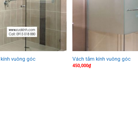
 kính vuông góc
Vách tắm kính vuông góc
450,000
₫