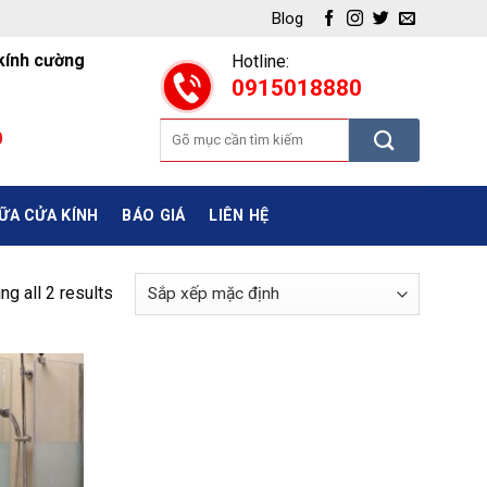
Blog
 kính cường
Hotline:
0915018880
Tìm
0
kiếm:
ỮA CỬA KÍNH
BÁO GIÁ
LIÊN HỆ
g all 2 results