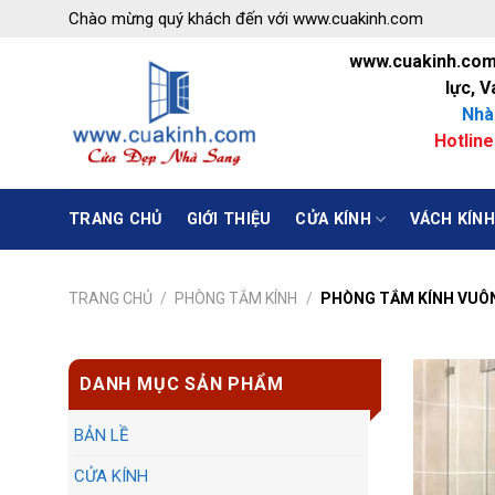
Skip
Chào mừng quý khách đến với www.cuakinh.com
to
www.cuakinh.com C
content
lực, 
Nhà
Hotline
TRANG CHỦ
GIỚI THIỆU
CỬA KÍNH
VÁCH KÍNH
TRANG CHỦ
/
PHÒNG TẮM KÍNH
/
PHÒNG TẮM KÍNH VUÔ
DANH MỤC SẢN PHẨM
BẢN LỀ
CỬA KÍNH