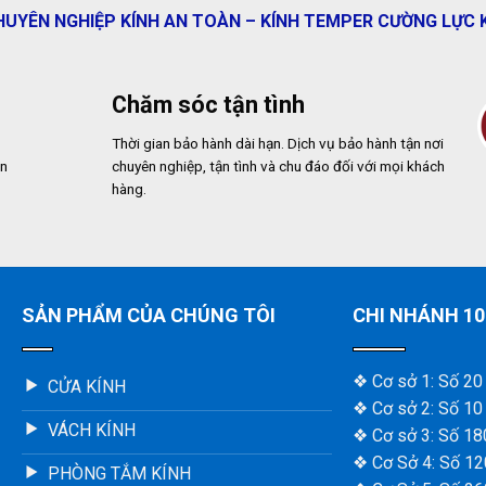
UYÊN NGHIỆP KÍNH AN TOÀN – KÍNH TEMPER CƯỜNG LỰC 
Chăm sóc tận tình
Thời gian bảo hành dài hạn. Dịch vụ bảo hành tận nơi
ản
chuyên nghiệp, tận tình và chu đáo đối với mọi khách
hàng.
SẢN PHẨM CỦA CHÚNG TÔI
CHI NHÁNH 10
❖ Cơ sở 1: Số 20
CỬA KÍNH
❖ Cơ sở 2: Số 10
VÁCH KÍNH
❖ Cơ sở 3: Số 18
❖ Cơ Sở 4: Số 12
PHÒNG TẮM KÍNH
-