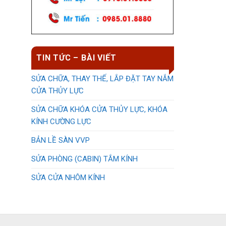
TIN TỨC – BÀI VIẾT
SỬA CHỮA, THAY THẾ, LẮP ĐẶT TAY NẮM
CỬA THỦY LỰC
SỬA CHỮA KHÓA CỬA THỦY LỰC, KHÓA
KÍNH CƯỜNG LỰC
BẢN LỀ SÀN VVP
SỬA PHÒNG (CABIN) TẮM KÍNH
SỬA CỬA NHÔM KÍNH