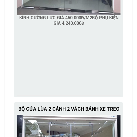
KÍNH CƯỜNG LỰC GIÁ 450.000Đ/M2
BỘ PHỤ KIỆN
GIÁ 4.240.000Đ
BỘ CỬA LÙA 2 CÁNH 2 VÁCH BÁNH XE TREO