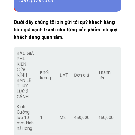
cho quý khách.
Dưới đây chúng tôi xin gửi tới quý khách bảng
báo giá cạnh tranh cho từng sản phẩm mà quý
khách đang quan tâm.
BÁO GIÁ
PHỤ
KIỆN
CỬA
Khối
Thành
KÍNH
ĐVT
Đơn giá
lượng
tiền
BẢN LỀ
THUỶ
LỰC 2
CÁNH
Kính
Cường
lực 10
1
M2
450,000
450,000
mm kính
hải long