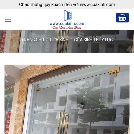
Skip
Chào mừng quý khách đến với www.cuakinh.com
to
content
TRANG CHỦ
/
CỬA KÍNH
/
CỬA KÍNH THỦY LỰC