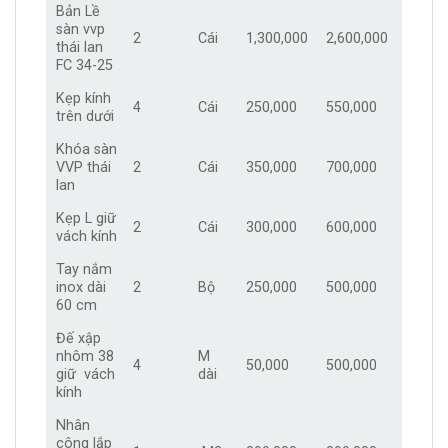
Bản Lề
sàn vvp
2
Cái
1,300,000
2,600,000
thái lan
FC 34-25
Kẹp kính
4
Cái
250,000
550,000
trên dưới
Khóa sàn
VVP thái
2
Cái
350,000
700,000
lan
Kẹp L giữ
2
Cái
300,000
600,000
vách kính
Tay nắm
inox dài
2
Bộ
250,000
500,000
60 cm
Đế xập
nhôm 38
M
4
50,000
500,000
giữ vách
dài
kính
Nhân
công lắp