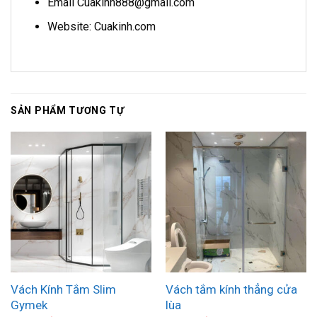
Email Cuakinh888@gmail.com
Website: Cuakinh.com
SẢN PHẨM TƯƠNG TỰ
Vách Kính Tắm Slim
Vách tắm kính thẳng cửa
Gymek
lùa