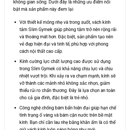
không gian sống. Dưới đây là những ưu điểm nổi
bật mà sản phẩm này đem lại:
Với thiết kế mỏng nhẹ và trong suốt, vách kính
tắm Slim Gymek giúp phòng tắm trở nên rộng rãi
và thoáng mát hơn. Đặc biệt, sản phẩm tạo nên
vẻ đẹp hiện đại và tinh tế, phù hợp với phong
cách nội thất cao cấp.
Kính cường lực chất lượng cao được sử dụng
trong Slim Gymek có khả năng chịu lực và chịu
nhiệt vượt trội. Khi xảy ra va chạm mạnh, kính sẽ
vỡ thành các mảnh nhỏ không sắc nhọn, giảm
thiểu rủi ro chấn thương. Đây là lựa chọn an toàn
cho cả gia đình, đặc biệt là trẻ nhỏ.
Công nghệ chống bám bẩn hiện đại giúp hạn chế
tình trạng ố vàng và bám cặn nước trên bề mặt
kính. Bạn chỉ cần lau nhẹ bằng khăn ẩm là có thể
giữ vách kính luôn sáng bóng như mới.