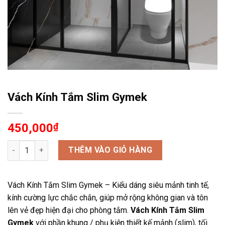
Vách Kính Tắm Slim Gymek
450,000
₫
Vách Kính Tắm Slim Gymek số lượng
THÊM VÀO GIỎ HÀNG
Vách Kính Tắm Slim Gymek – Kiểu dáng siêu mảnh tinh tế,
kính cường lực chắc chắn, giúp mở rộng không gian và tôn
lên vẻ đẹp hiện đại cho phòng tắm.
Vách Kính Tắm Slim
Gymek
với phần khung / phụ kiện thiết kế mảnh (slim), tối