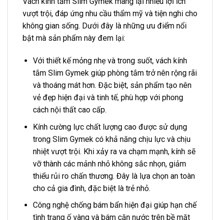
Vách kính tắm Slim Gymek mang lại nhiều lợi ích
vượt trội, đáp ứng nhu cầu thẩm mỹ và tiện nghi cho
không gian sống. Dưới đây là những ưu điểm nổi
bật mà sản phẩm này đem lại:
Với thiết kế mỏng nhẹ và trong suốt, vách kính
tắm Slim Gymek giúp phòng tắm trở nên rộng rãi
và thoáng mát hơn. Đặc biệt, sản phẩm tạo nên
vẻ đẹp hiện đại và tinh tế, phù hợp với phong
cách nội thất cao cấp.
Kính cường lực chất lượng cao được sử dụng
trong Slim Gymek có khả năng chịu lực và chịu
nhiệt vượt trội. Khi xảy ra va chạm mạnh, kính sẽ
vỡ thành các mảnh nhỏ không sắc nhọn, giảm
thiểu rủi ro chấn thương. Đây là lựa chọn an toàn
cho cả gia đình, đặc biệt là trẻ nhỏ.
Công nghệ chống bám bẩn hiện đại giúp hạn chế
tình trạng ố vàng và bám cặn nước trên bề mặt