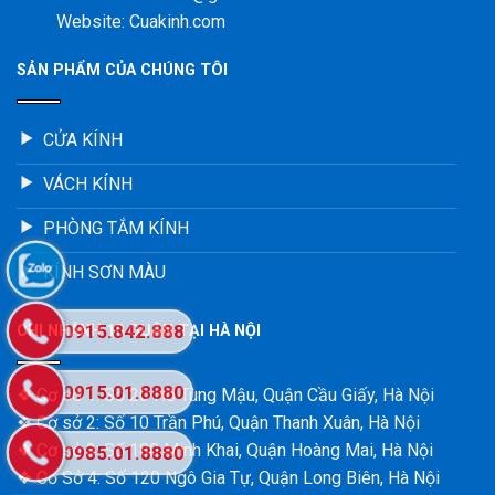
Website: Cuakinh.com
SẢN PHẨM CỦA CHÚNG TÔI
CỬA KÍNH
VÁCH KÍNH
PHÒNG TẮM KÍNH
KÍNH SƠN MÀU
0915.842.888
CHI NHÁNH 10 QUẬN TẠI HÀ NỘI
0915.01.8880
❖ Cơ sở 1: Số 20 Hồ Tùng Mậu, Quận Cầu Giấy, Hà Nội
❖ Cơ sở 2: Số 10 Trần Phú, Quận Thanh Xuân, Hà Nội
❖ Cơ sở 3: Số 180 Minh Khai, Quận Hoàng Mai, Hà Nội
0985.01.8880
❖ Cơ Sở 4: Số 120 Ngô Gia Tự, Quận Long Biên, Hà Nội