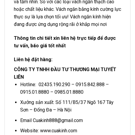
và tầm nhìn. So với các loại vách ngăn thạch cao
hoặc chất liệu khác. Vách ngăn bằng kính cường lực
thực sự là lựa chọn tối ưu! Vách ngăn kính hiện
đang được ứng dụng rộng rãi ở khắp mọi nơi
Thông tin chi tiết xin liên hệ trực tiếp để được
tư vấn, báo giá tốt nhất
Liên hệ đặt hàng:
CÔNG TY TNHH ĐẦU TƯ THƯƠNG MẠI TUYẾT
LIÊN
Hotline: 02435.190.290 – 0915.842.888 –
0915.01.8880 – 0985.01.8880
Xưởng sản xuất: Số 111/B5/37 Ngõ 167 Tây
Sơn – Đống Đa – Hà Nội
Email Cuakinh888@gmail.com
Website: www.cuakinh.com