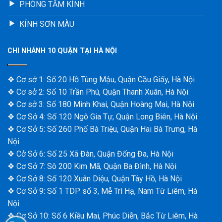
PHÒNG TẮM KÍNH
KÍNH SƠN MÀU
CHI NHÁNH 10 QUẬN TẠI HÀ NỘI
❖ Cơ sở 1: Số 20 Hồ Tùng Mậu, Quận Cầu Giấy, Hà Nội
❖ Cơ sở 2: Số 10 Trần Phú, Quận Thanh Xuân, Hà Nội
❖ Cơ sở 3: Số 180 Minh Khai, Quận Hoàng Mai, Hà Nội
❖ Cơ Sở 4: Số 120 Ngô Gia Tự, Quận Long Biên, Hà Nội
❖ Cơ Sở 5: Số 260 Phố Bà Triệu, Quận Hai Bà Trưng, Hà
Nội
❖ Cở Sở 6: Số 25 Xã Đàn, Quận Đống Đa, Hà Nội
❖ Cơ Sở 7: Sô 200 Kim Mã, Quận Ba Đình, Hà Nội
❖ Cơ Sở 8: Số 120 Xuân Diệu, Quận Tây Hồ, Hà Nội
❖ Cơ Sở 9: Số 1 TDP số 3, Mễ Trì Hạ, Nam Từ Liêm, Hà
Nội
❖ Cơ Sở 10: Số 6 Kiều Mai, Phúc Diễn, Bắc Từ Liêm, Hà